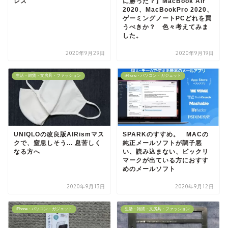
レス
に勝った？】MacBook Air
2020、MacBookPro 2020、
ゲーミングノートPCどれを買
うべきか？ 色々考えてみま
した。
2020年9月29日
2020年9月19日
生活・雑貨・文房具・ファッション
iPhone・パソコン・ガジェット
UNIQLOの改良版AIRismマス
SPARKのすすめ。 MACの
クで、窒息しそう... 息苦しく
純正メールソフトが調子悪
なる方へ
い、読み込まない、ビックリ
マークが出ている方におすす
めのメールソフト
2020年9月13日
2020年9月12日
iPhone・パソコン・ガジェット
生活・雑貨・文房具・ファッション