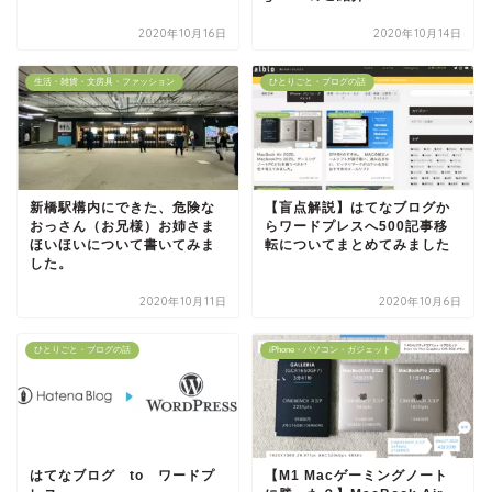
2020年10月16日
2020年10月14日
生活・雑貨・文房具・ファッション
ひとりごと・ブログの話
新橋駅構内にできた、危険な
【盲点解説】はてなブログか
おっさん（お兄様）お姉さま
らワードプレスへ500記事移
ほいほいについて書いてみま
転についてまとめてみました
した。
2020年10月11日
2020年10月6日
ひとりごと・ブログの話
iPhone・パソコン・ガジェット
はてなブログ to ワードプ
【M1 Macゲーミングノート