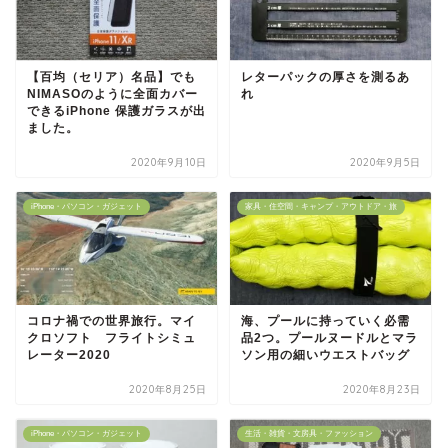
【百均（セリア）名品】でも
レターパックの厚さを測るあ
NIMASOのように全面カバー
れ
できるiPhone 保護ガラスが出
ました。
2020年9月10日
2020年9月5日
iPhone・パソコン・ガジェット
家具・住空間・キャンプ・アウトドア・旅
コロナ禍での世界旅行。マイ
海、プールに持っていく必需
クロソフト フライトシミュ
品2つ。プールヌードルとマラ
レーター2020
ソン用の細いウエストバッグ
2020年8月25日
2020年8月23日
iPhone・パソコン・ガジェット
生活・雑貨・文房具・ファッション