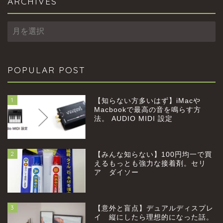
ARCHIVES
ARCHIVES
POPULAR POST
1
【知らない方多いはず】iMacや
Macbookで最高の音を鳴らす方
法。 AUDIO MIDI 設定
2
【みんな知らない】100円均一で買
home
えるもっとも強力な接着剤。セリ
ア ダイソー
profile
3
【意外と盲点】デュアルディスプレ
category
イ 縦にしたら理想的になった話。