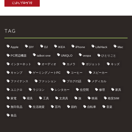
TAG
Apple
DIY
DJ
IKEA
iPhone
LifeHack
Mac
PC周辺機器
talbot one
UNIQLO
vespa
ひとりごと
インターネット
オーディオ
カメラ
ガジェット
キッズ
キャンプ
ゲーミングノートPC
コーヒー
スピーカー
ファイナンス
ファッション
ブログの話
メディカル
ユニクロ
ラジコン
レンタカー
住空間
修理
家具
家電
寝具
工具
文房具
旅
映画
格安SIM
無印良品
生活雑貨
百均
節約
自転車
音楽
食品