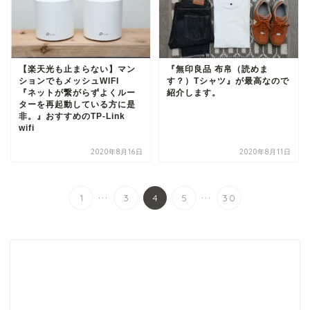
【楽天光も止まらない】マン
『無印良品 布帛（読めま
ションでもメッシュWIFI
す？）Tシャツ』が最高なので
『ネットが繋がらずよくルー
紹介します。
ターを再起動している方に是
非。』おすすめのTP-Link
wifi
2020年8月16日
2020年8月11日
...
...
1
3
4
5
30