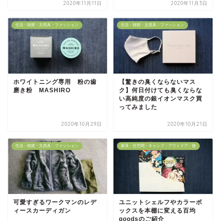
2020年11月11日
2020年11月3日
生活・雑貨・文房具・ファッション
生活・雑貨・文房具・ファッション
ホワイトニング専用 粉の歯
【驚きの臭くならないマス
磨き粉 MASHIRO
ク】何日付けても臭くならな
い高純度の銀イオンマスク買
ってみました
2020年10月29日
2020年10月21日
生活・雑貨・文房具・ファッション
家具・住空間・キャンプ・アウトドア・旅
可愛すぎるワークマンのレデ
ユニットシェルフやカラーボ
ィースカーディガン
ックスを本棚に変える百均
goodsのご紹介