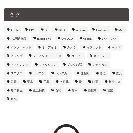
タグ
Apple
DIY
DJ
IKEA
iPhone
LifeHack
Mac
PC周辺機器
talbot one
UNIQLO
vespa
ひとりごと
インターネット
オーディオ
カメラ
ガジェット
キッズ
キャンプ
ゲーミングノートPC
コーヒー
スピーカー
ファイナンス
ファッション
ブログの話
メディカル
ユニクロ
ラジコン
レンタカー
住空間
修理
家具
家電
寝具
工具
文房具
旅
映画
格安SIM
無印良品
生活雑貨
百均
節約
自転車
音楽
食品