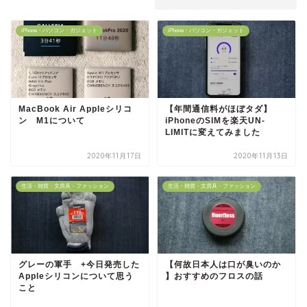
iPhone・パソコン・ガジェット
iPhone・パソコン・ガジェット
MacBook Air Appleシリコ
【年間通信料がほぼタダ】
ン M1について
iPhoneのSIMを楽天UN-
LIMITに変えてみました
2020年11月17日
2020年11月13日
生活・雑貨・文房具・ファッション
生活・雑貨・文房具・ファッション
グレーの軍手 +今日発売した
【何故日本人は口が臭いのか
Appleシリコンについて思う
】おすすめのフロスの話
こと