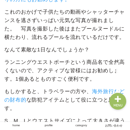
これのおかげで子供たちの動画やシャッターチャ
ンスを逃さずいっぱい元気な写真が撮れまし
home
た。 写真を撮影した後はまたプールヌードルに
横たわり、流れるプールを流れているだけです。
profile
なんて素敵な1日なんでしょうか？
category
ランニングウエストポーチという商品名で全然高
くないので、アクティブな皆様にはお勧めしま
お問い合わせ
す。1個あるとものすごく便利です。
もしかすると、トラベラーの方や、
海外旅行など
の財布的
な防犯アイテムとして役に立つと思いま
MENU
す。
S、M、Lとウエストサイズによって大きさが違う
home
profile
category
お問い合わせ
ため、実際に計測してから購入されるといいと思