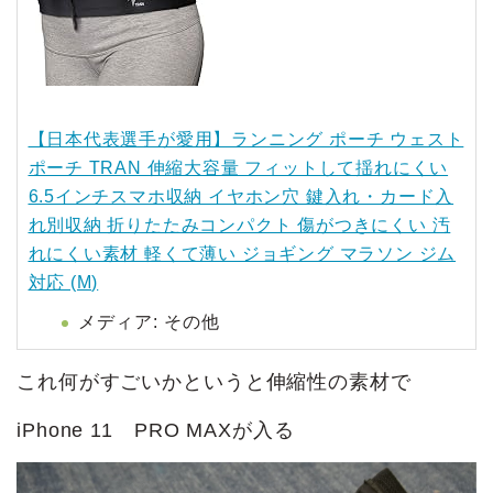
【日本代表選手が愛用】ランニング ポーチ ウェスト
ポーチ TRAN 伸縮大容量 フィットして揺れにくい
6.5インチスマホ収納 イヤホン穴 鍵入れ・カード入
れ別収納 折りたたみコンパクト 傷がつきにくい 汚
れにくい素材 軽くて薄い ジョギング マラソン ジム
対応 (M)
メディア:
その他
これ何がすごいかというと伸縮性の素材で
iPhone 11 PRO MAXが入る