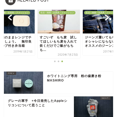
・雑貨・文房具・ファッション
生活・雑貨・文房具・ファッション
生活・雑貨・文房具・ファッショ
当箱のままレンジでチ
すごいぞ もち麦 試し
ジーンズ履いてもな
しましょう。 無印良
てほしいもち麦を入れて
オシャレにならない
バルブ付き弁当箱
炊くだけでご飯がもち
オススメのジーンズ
も...
2019年1月21日
2017年11
2020年7月23日
ホワイトニング専用 粉の歯磨き粉
MASHIRO
グレーの軍手 +今日発売したAppleシ
リコンについて思うこと