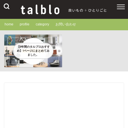
home
profile
category
お問い合わせ
【8年間のタルブロおすす
め】1ページにまとめてみ
ました。