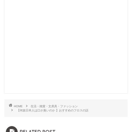
HOME
生活・雑貨・文房具・ファッション
【何故日本人は口が臭いのか 】おすすめのフロスの話
RELATED POST