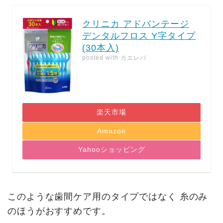
クリニカ アドバンテージ
デンタルフロス Y字タイプ
(30本入)
posted with
カエレバ
楽天市場
Amazon
Yahooショッピング
このような歯間ケア用のタイプではなく 糸のみ
のほうがおすすめです。