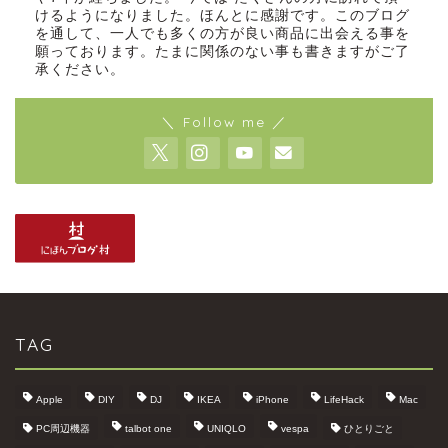
けるようになりました。ほんとに感謝です。このブログ
を通して、一人でも多くの方が良い商品に出会える事を
願っております。たまに関係のない事も書きますがご了
承ください。
＼ Follow me ／
TAG
Apple
DIY
DJ
IKEA
iPhone
LifeHack
Mac
PC周辺機器
talbot one
UNIQLO
vespa
ひとりごと