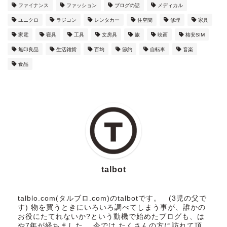
ファイナンス
ファッション
ブログの話
メディカル
ユニクロ
ラジコン
レンタカー
住空間
修理
家具
家電
寝具
工具
文房具
旅
映画
格安SIM
無印良品
生活雑貨
百均
節約
自転車
音楽
食品
talbot
talblo.com(タルブロ.com)のtalbotです。 (3児の父で
す) 物を買うときにいろいろ調べてしまう事が、誰かの
お役にたてれないか?という動機で始めたブログも、は
や7年が経ちました。 今では たくさんの方に訪れて頂