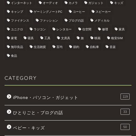
インターネット
オーディオ
カメラ
ガジェット
キッズ
キャンプ
ゲーミングノートPC
コーヒー
スピーカー
ファイナンス
ファッション
ブログの話
メディカル
ユニクロ
ラジコン
レンタカー
住空間
修理
家具
家電
寝具
工具
文房具
旅
映画
格安SIM
無印良品
生活雑貨
百均
節約
自転車
音楽
食品
CATEGORY
119
iPhone・パソコン・ガジェット
33
ひとりごと・ブログの話
50
ベビー・キッズ