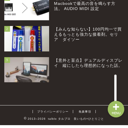
Macbookで最高の音を鳴らす方
法。 AUDIO MIDI 設定
2
【みんな知らない】100円均一で買
home
えるもっとも強力な接着剤。セリ
ア ダイソー
profile
3
【意外と盲点】デュアルディスプレ
category
イ 縦にしたら理想的になった話。
お問い合わせ
プライバシーポリシー
免責事項
MENU
2013–2026 talblo タルブロ 良いもの+ひとりごと