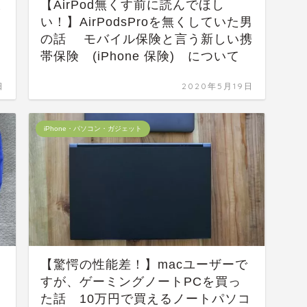
ま
【AirPod無くす前に読んでほし
い！】AirPodsProを無くしていた男
の話 モバイル保険と言う新しい携
帯保険 (iPhone 保険) について
日
2020年5月19日
iPhone・パソコン・ガジェット
【驚愕の性能差！】macユーザーで
すが、ゲーミングノートPCを買っ
た話 10万円で買えるノートパソコ