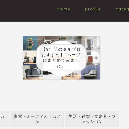
home
profile
cate
【8年間のタルブロ
おすすめ】1ページ
にまとめてみまし
た。
・ガ
家電・オーディオ・カメ
生活・雑貨・文房具・フ
ラ
ァッション