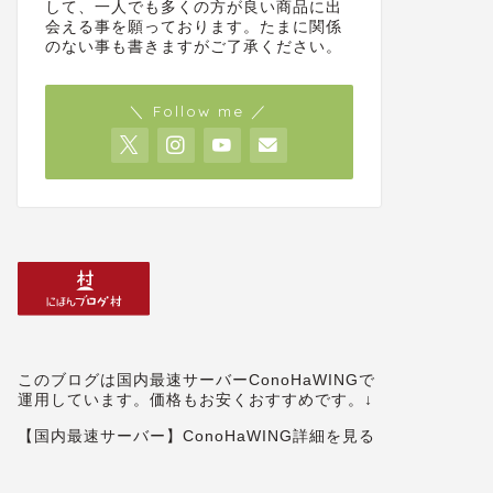
して、一人でも多くの方が良い商品に出
会える事を願っております。たまに関係
のない事も書きますがご了承ください。
＼ Follow me ／
MacBook Air Appleシリコン M1に
【年間通
ついて
SIMを楽
た
2020年11月17日
iPhone・パソコン・ガジェット
iPhone・パ
このブログは国内最速サーバーConoHaWINGで
運用しています。価格もお安くおすすめです。↓
【国内最速サーバー】ConoHaWING詳細を見る