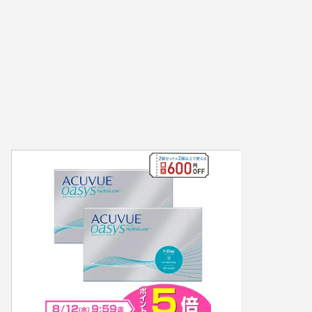
2021年9月24日
iPhone・パソコン・ガジェット
iPhone・パ
【ガチ冷却】M.2（エムドットツ
素晴らし
ー） SSDの衝撃 Hyper Disk X
【NVMe】
2021年7月26日
iPhone・パソコン・ガジェット
iPhone・パ