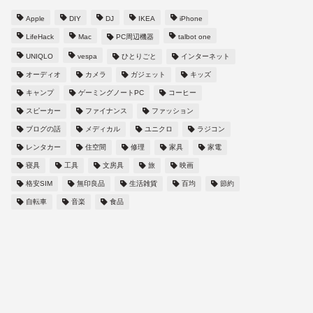
【2年間の検証】AirPodsはApple
【フルサイ
Apple
DIY
DJ
IKEA
iPhone
Careに入れと 強く進める理由【究
Pro Ma
LifeHack
Mac
PC周辺機器
talbot one
極のバッテリーへたり対処法】
みました
UNIQLO
vespa
ひとりごと
インターネット
オーディオ
カメラ
ガジェット
キッズ
2022年1月15日
キャンプ
ゲーミングノートPC
コーヒー
スピーカー
ファイナンス
ファッション
iPhone・パソコン・ガジェット
iPhone・パ
ブログの話
メディカル
ユニクロ
ラジコン
レンタカー
住空間
修理
家具
家電
寝具
工具
文房具
旅
映画
格安SIM
無印良品
生活雑貨
百均
節約
自転車
音楽
食品
【画面サイズダウン】iPhone 11
【めっち
Pro Max → iPhone 13 Pro にして
すか？【s
みました。 1 【秋のiPhone祭り】