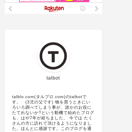
子供のスマホデビューに最適な機種
ゲーミン
を考えてみました。なぜ今iPhone8
話 MA
なのか...【追記】楽天
方法
talbot
unlimit+iPhone8の実験結果
2021年2月7日
talblo.com(タルブロ.com)のtalbotで
す。 (3児の父です) 物を買うときにい
ろいろ調べてしまう事が、誰かのお役に
iPhone・パソコン・ガジェット
iPhone・パ
たてれないか?という動機で始めたブログ
も、はや7年が経ちました。 今では たく
さんの方に訪れて頂けるようになりまし
た。ほんとに感謝です。このブログを通