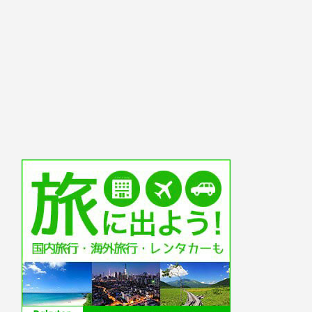
iPhone・パソコン・ガジェット
iPhone・パ
iPad+djay+reloop+traktor Z1 Mk2
クリエイ
でDJシステムを組んでみる 24bit
フライデ
96kHz出力
Adobe C
2025年5月14日
iPhone・パソコン・ガジェット
iPhone・パ