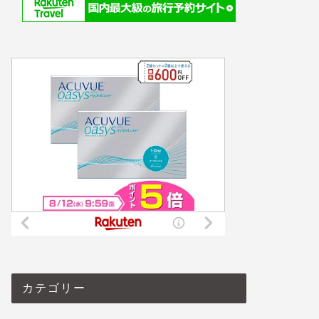
【15万円水没】iPhone 13 PRO水
【安い!
没からのPixel 6a
なりそう
【Char
2022年8月20日
iPhone・パソコン・ガジェット
iPhone・パ
カテゴリー