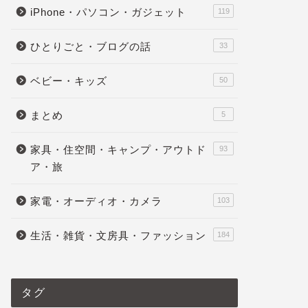
iPhone・パソコン・ガジェット
119
ひとりごと・ブログの話
【ほぼバグ】iPhone SE2 2個で2円
【100年
33
【楽天モバイル】
電源のな
ベビー・キッズ
れしまし
50
DISCの
まとめ
UT16WX
5
2022年3月8日
家具・住空間・キャンプ・アウトド
93
ア・旅
iPhone・パソコン・ガジェット
iPhone・パ
家電・オーディオ・カメラ
103
生活・雑貨・文房具・ファッション
184
タグ