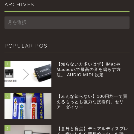
ARCHIVES
ARCHIVES
POPULAR POST
1
【知らない方多いはず】iMacや
Macbookで最高の音を鳴らす方
法。 AUDIO MIDI 設定
2
【みんな知らない】100円均一で買
home
えるもっとも強力な接着剤。セリ
ア ダイソー
profile
3
【意外と盲点】デュアルディスプレ
category