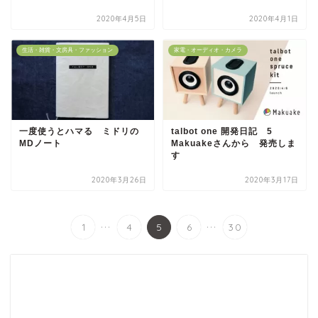
2020年4月5日
2020年4月1日
生活・雑貨・文房具・ファッション
家電・オーディオ・カメラ
一度使うとハマる ミドリの
talbot one 開発日記 5
MDノート
Makuakeさんから 発売しま
す
2020年3月26日
2020年3月17日
...
...
1
4
5
6
30