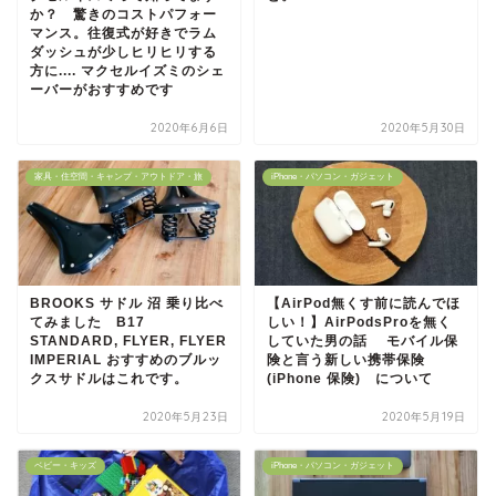
か？ 驚きのコストパフォー
マンス。往復式が好きでラム
ダッシュが少しヒリヒリする
方に.... マクセルイズミのシェ
ーバーがおすすめです
2020年6月6日
2020年5月30日
家具・住空間・キャンプ・アウトドア・旅
iPhone・パソコン・ガジェット
BROOKS サドル 沼 乗り比べ
【AirPod無くす前に読んでほ
てみました B17
しい！】AirPodsProを無く
STANDARD, FLYER, FLYER
していた男の話 モバイル保
IMPERIAL おすすめのブルッ
険と言う新しい携帯保険
クスサドルはこれです。
(iPhone 保険) について
2020年5月23日
2020年5月19日
ベビー・キッズ
iPhone・パソコン・ガジェット