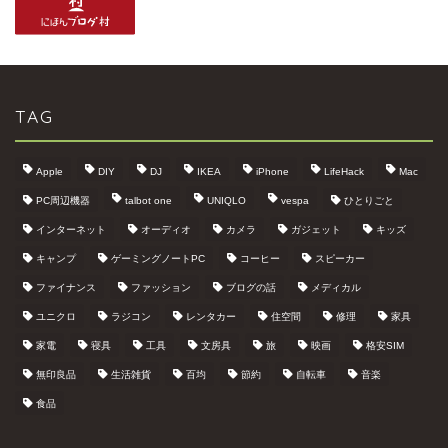
TAG
Apple
DIY
DJ
IKEA
iPhone
LifeHack
Mac
PC周辺機器
talbot one
UNIQLO
vespa
ひとりごと
インターネット
オーディオ
カメラ
ガジェット
キッズ
キャンプ
ゲーミングノートPC
コーヒー
スピーカー
ファイナンス
ファッション
ブログの話
メディカル
ユニクロ
ラジコン
レンタカー
住空間
修理
家具
家電
寝具
工具
文房具
旅
映画
格安SIM
無印良品
生活雑貨
百均
節約
自転車
音楽
食品