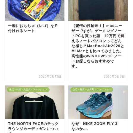
一瞬におもちゃ（レゴ）を片
【驚愕の性能差！】macユー
付けれるシート
ザーですが、ゲーミングノー
トPCを買った話 10万円で買
えるノートパソコンってどん
な感じ？MacBookAir2020と
M1Macとも比べてみました。
高性能のWINDOWS 10 ノー
トお探しならおすすめで
す。
2020年5月13日
2020年5月8日
生活・雑貨・文房具・ファッション
生活・雑貨・文房具・ファッション
THE NORTH FACEのテック
なぜ NIKE ZOOM FLY 3
ラウンジカーディガンについ
なのか....