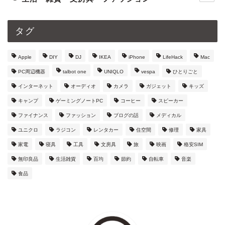
タグ
Apple
DIY
DJ
IKEA
iPhone
LifeHack
Mac
PC周辺機器
talbot one
UNIQLO
vespa
ひとりごと
インターネット
オーディオ
カメラ
ガジェット
キッズ
キャンプ
ゲーミングノートPC
コーヒー
スピーカー
ファイナンス
ファッション
ブログの話
メディカル
ユニクロ
ラジコン
レンタカー
住空間
修理
家具
家電
寝具
工具
文房具
旅
映画
格安SIM
無印良品
生活雑貨
百均
節約
自転車
音楽
食品