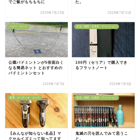
でご飯がもちもちに
た。
2020年7月23日
2020年7月12日
ベビー・キッズ
生活・雑貨・文房具・ファッション
公園バドミントンが5倍面白く
100円（セリア）で購入でき
なる簡易ネット とおすすめの
るフラットノート
バドミントンセット
2020年7月7日
2020年7月5日
家電・オーディオ・カメラ
生活・雑貨・文房具・ファッション
【みんなが知らない名品】マ
鬼滅の刃を読んでみて思うこ
クセルイズミって知ってます
と。