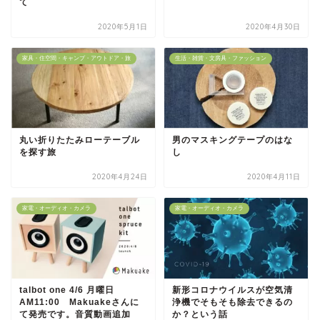
て
2020年5月1日
2020年4月30日
家具・住空間・キャンプ・アウトドア・旅
生活・雑貨・文房具・ファッション
丸い折りたたみローテーブル
男のマスキングテープのはな
を探す旅
し
2020年4月24日
2020年4月11日
家電・オーディオ・カメラ
家電・オーディオ・カメラ
talbot one 4/6 月曜日
新形コロナウイルスが空気清
AM11:00 Makuakeさんに
浄機でそもそも除去できるの
て発売です。音質動画追加
か？という話