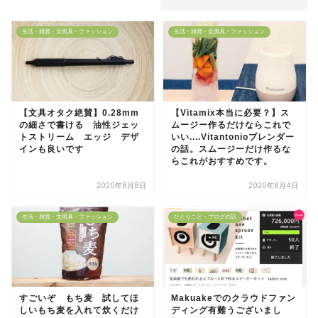
生活・雑貨・文房具・ファッション
生活・雑貨・文房具・ファッション
【文具オタク絶賛】0.28mm
【Vitamix本当に必要？】ス
の細さで書ける 油性ジェッ
ムージー作るだけならこれで
トストリーム エッジ デザ
いい....Vitantonioブレンダー
インも良いです
の話。スムージーだけ作るな
らこれがおすすめです。
2020年8月8日
2020年8月4日
生活・雑貨・文房具・ファッション
ひとりごと・ブログの話
すごいぞ もち麦 試してほ
Makuakeでのクラウドファン
しいもち麦を入れて炊くだけ
ディング有難うございまし