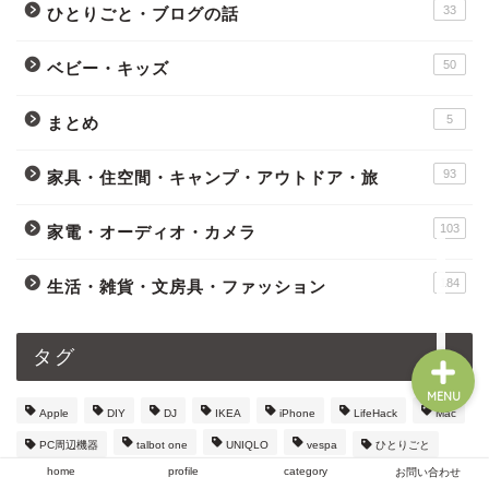
33
ひとりごと・ブログの話
50
ベビー・キッズ
home
5
まとめ
profile
93
家具・住空間・キャンプ・アウトドア・旅
category
103
家電・オーディオ・カメラ
お問い合わせ
184
生活・雑貨・文房具・ファッション
タグ
MENU
Apple
DIY
DJ
IKEA
iPhone
LifeHack
Mac
PC周辺機器
talbot one
UNIQLO
vespa
ひとりごと
home
profile
category
お問い合わせ
インターネット
オーディオ
カメラ
ガジェット
キッズ