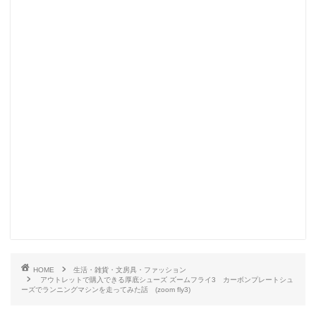
HOME
生活・雑貨・文房具・ファッション
アウトレットで購入できる厚底シューズ ズームフライ3 カーボンプレートシュ
ーズでランニングマシンを走ってみた話 (zoom fly3)