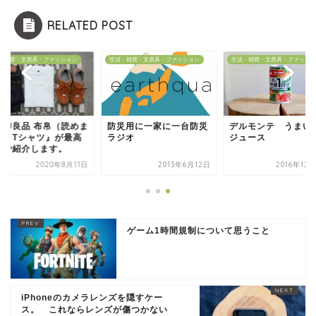
RELATED POST
・雑貨・文房具・ファッション
生活・雑貨・文房具・ファッション
生活・雑貨・文房具・ファッショ
無印良品 布帛（読めま
防災用に一家に一台防災
デルモンテ うまい
？）Tシャツ』が最高
ラジオ
ジュース
ので紹介します。
2020年8月11日
2013年6月12日
2016年12
ゲーム1時間規制について思うこと
iPhoneのカメラレンズを隠すケー
ス。 これならレンズが傷つかない