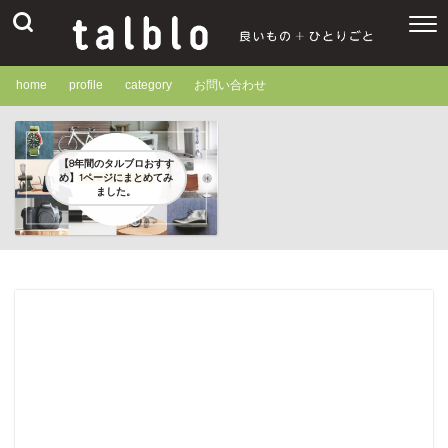
home
profile
category
お問い合わせ
【8年間のタルブロおすす
め】1ページにまとめてみ
ました。