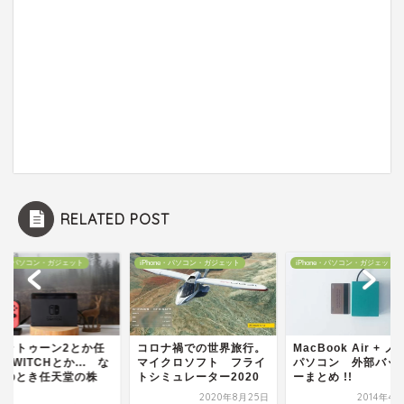
RELATED POST
hone・パソコン・ガジェット
iPhone・パソコン・ガジェット
iPhone・パソコン・ガジェット
プラトゥーン2とか任
コロナ禍での世界旅行。
MacBook Air + ノ
SWITCHとか... な
マイクロソフト フライ
パソコン 外部バッ
あのとき任天堂の株
トシミュレーター2020
ーまとめ !!
.
2020年8月25日
2014年4