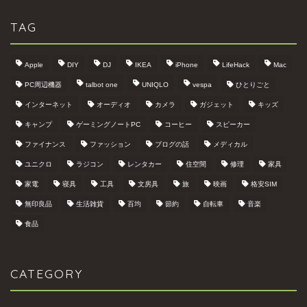
TAG
Apple
DIY
DJ
IKEA
iPhone
LifeHack
Mac
PC周辺機器
talbot one
UNIQLO
vespa
ひとりごと
インターネット
オーディオ
カメラ
ガジェット
キッズ
キャンプ
ゲーミングノートPC
コーヒー
スピーカー
ファイナンス
ファッション
ブログの話
メディカル
ユニクロ
ラジコン
レンタカー
住空間
修理
家具
家電
寝具
工具
文房具
旅
映画
格安SIM
無印良品
生活雑貨
百均
節約
自転車
音楽
食品
CATEGORY