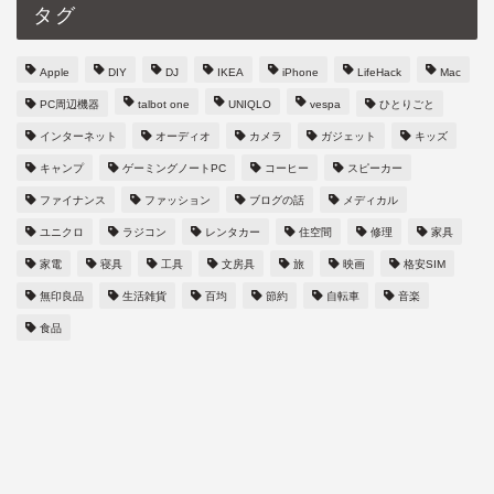
タグ
Apple
DIY
DJ
IKEA
iPhone
LifeHack
Mac
PC周辺機器
talbot one
UNIQLO
vespa
ひとりごと
インターネット
オーディオ
カメラ
ガジェット
キッズ
キャンプ
ゲーミングノートPC
コーヒー
スピーカー
ファイナンス
ファッション
ブログの話
メディカル
ユニクロ
ラジコン
レンタカー
住空間
修理
家具
家電
寝具
工具
文房具
旅
映画
格安SIM
無印良品
生活雑貨
百均
節約
自転車
音楽
食品