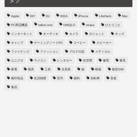
タグ
Apple
DIY
DJ
IKEA
iPhone
LifeHack
Mac
PC周辺機器
talbot one
UNIQLO
vespa
ひとりごと
インターネット
オーディオ
カメラ
ガジェット
キッズ
キャンプ
ゲーミングノートPC
コーヒー
スピーカー
ファイナンス
ファッション
ブログの話
メディカル
ユニクロ
ラジコン
レンタカー
住空間
修理
家具
家電
寝具
工具
文房具
旅
映画
格安SIM
無印良品
生活雑貨
百均
節約
自転車
音楽
食品