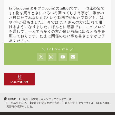
talblo.com(タルブロ.com)のtalbotです。 (3児の父で
す) 物を買うときにいろいろ調べてしまう事が、誰かの
お役にたてれないか?という動機で始めたブログも、は
や7年が経ちました。 今では たくさんの方に訪れて頂
けるようになりました。ほんとに感謝です。このブログ
を通して、一人でも多くの方が良い商品に出会える事を
願っております。たまに関係のない事も書きますがご了
承ください。
＼ Follow me ／
HOME
家具・住空間・キャンプ・アウトドア・旅
さあキャンプ。【最速でお湯をわかす方法。】必見です！ ケリーケトル Kelly Kettle
災害時の湯沸かしにも。