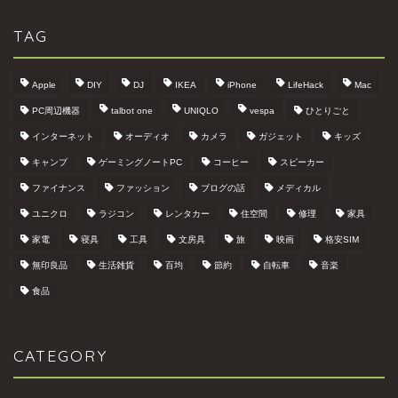
TAG
Apple
DIY
DJ
IKEA
iPhone
LifeHack
Mac
PC周辺機器
talbot one
UNIQLO
vespa
ひとりごと
インターネット
オーディオ
カメラ
ガジェット
キッズ
キャンプ
ゲーミングノートPC
コーヒー
スピーカー
ファイナンス
ファッション
ブログの話
メディカル
ユニクロ
ラジコン
レンタカー
住空間
修理
家具
家電
寝具
工具
文房具
旅
映画
格安SIM
無印良品
生活雑貨
百均
節約
自転車
音楽
食品
CATEGORY