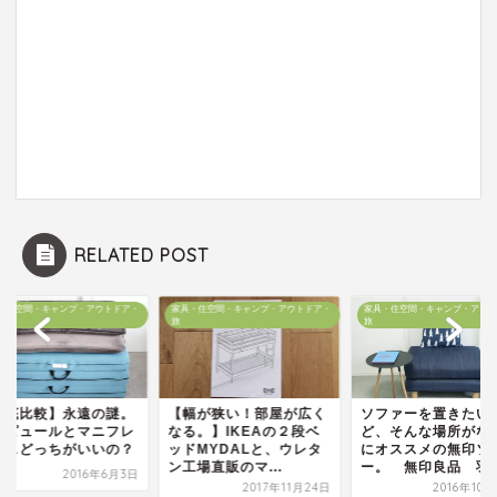
RELATED POST
・住空間・キャンプ・アウトドア・
家具・住空間・キャンプ・アウトドア・
家具・住空間・キャンプ・アウト
旅
旅
徹底比較】永遠の謎。
【幅が狭い！部屋が広く
ソファーを置きたい
ンピュールとマニフレ
なる。】IKEAの２段ベ
ど、そんな場所がな
クスどっちがいいの？
ッドMYDALと、ウレタ
にオススメの無印ソ
ン工場直販のマ...
ー。 無印良品 羽毛.
2016年6月3日
2017年11月24日
2016年10