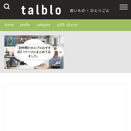
home
profile
category
お問い合わせ
【8年間のタルブロおすす
め】1ページにまとめてみ
ました。