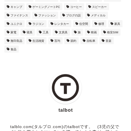
キャンプ
ゲーミングノートPC
コーヒー
スピーカー
ファイナンス
ファッション
ブログの話
メディカル
ユニクロ
ラジコン
レンタカー
住空間
修理
家具
家電
寝具
工具
文房具
旅
映画
格安SIM
無印良品
生活雑貨
百均
節約
自転車
音楽
食品
talbot
talblo.com(タルブロ.com)のtalbotです。 (3児の父で