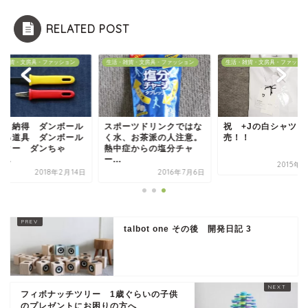
RELATED POST
・雑貨・文房具・ファッション
生活・雑貨・文房具・ファッション
生活・雑貨・文房具・ファッショ
っと納得 ダンボール
スポーツドリンクではな
祝 +Jの白シャツ 
切る道具 ダンボール
く水、お茶派の人注意。
売！！
ッター ダンちゃ
熱中症からの塩分チャ
...
ー...
2015年
2018年2月14日
2016年7月6日
talbot one その後 開発日記 3
フィボナッチツリー 1歳ぐらいの子供
のプレゼントにお困りの方へ