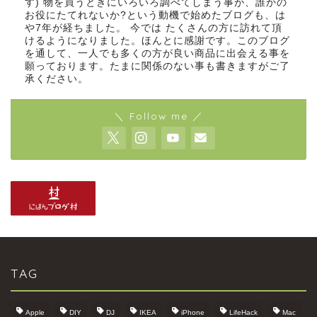
す) 物を買うときにいろいろ調べてしまう事が、誰かの
お役にたてれないか?という動機で始めたブログも、は
や7年が経ちました。 今では たくさんの方に訪れて頂
けるようになりました。ほんとに感謝です。このブログ
を通して、一人でも多くの方が良い商品に出会える事を
願っております。たまに関係のない事も書きますがご了
承ください。
＼ Follow me ／
TAG
Apple
DIY
DJ
IKEA
iPhone
LifeHack
Mac