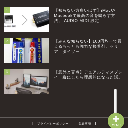
1
【知らない方多いはず】iMacや
Macbookで最高の音を鳴らす方
法。 AUDIO MIDI 設定
2
【みんな知らない】100円均一で買
home
えるもっとも強力な接着剤。セリ
ア ダイソー
profile
3
【意外と盲点】デュアルディスプレ
category
イ 縦にしたら理想的になった話。
お問い合わせ
プライバシーポリシー
免責事項
MENU