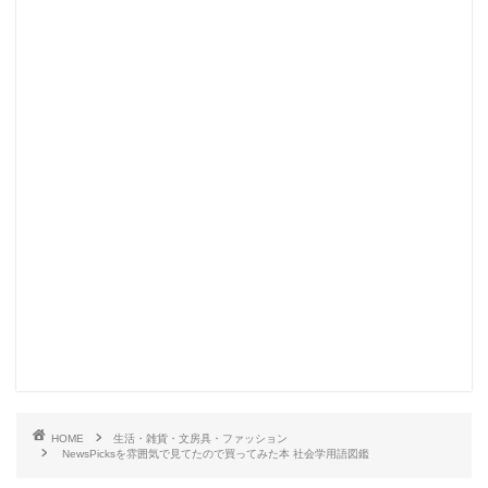
HOME
生活・雑貨・文房具・ファッション
NewsPicksを雰囲気で見てたので買ってみた本 社会学用語図鑑