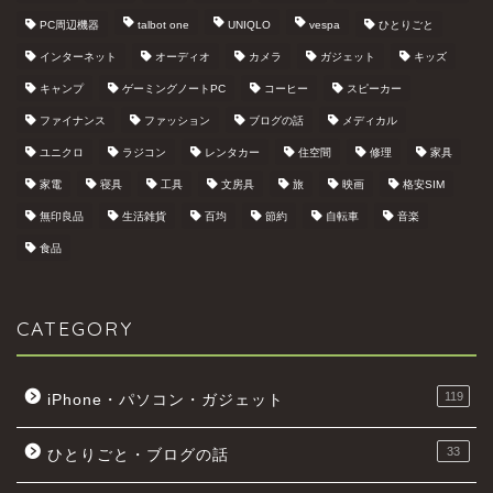
PC周辺機器
talbot one
UNIQLO
vespa
ひとりごと
インターネット
オーディオ
カメラ
ガジェット
キッズ
キャンプ
ゲーミングノートPC
コーヒー
スピーカー
ファイナンス
ファッション
ブログの話
メディカル
ユニクロ
ラジコン
レンタカー
住空間
修理
家具
家電
寝具
工具
文房具
旅
映画
格安SIM
無印良品
生活雑貨
百均
節約
自転車
音楽
食品
CATEGORY
119
iPhone・パソコン・ガジェット
33
ひとりごと・ブログの話