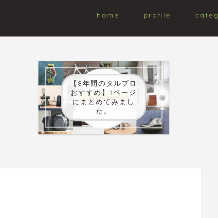
home
profile
cate
【8年間のタルブロ
おすすめ】1ページ
にまとめてみまし
た。