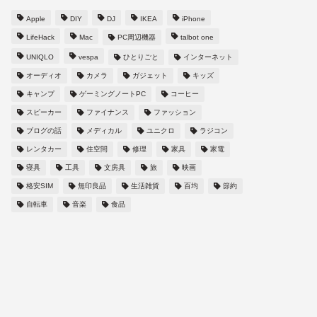
Apple
DIY
DJ
IKEA
iPhone
LifeHack
Mac
PC周辺機器
talbot one
UNIQLO
vespa
ひとりごと
インターネット
オーディオ
カメラ
ガジェット
キッズ
キャンプ
ゲーミングノートPC
コーヒー
スピーカー
ファイナンス
ファッション
ブログの話
メディカル
ユニクロ
ラジコン
レンタカー
住空間
修理
家具
家電
寝具
工具
文房具
旅
映画
格安SIM
無印良品
生活雑貨
百均
節約
自転車
音楽
食品