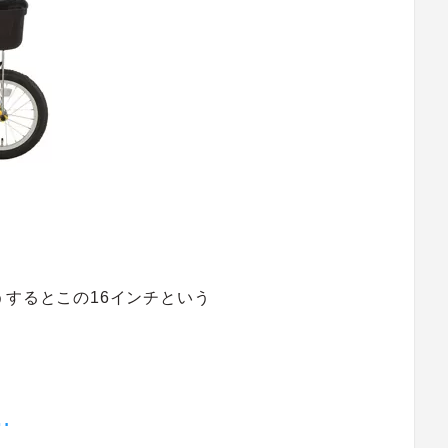
うするとこの16インチという
…