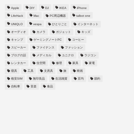
Apple
DIY
DJ
IKEA
iPhone
LifeHack
Mac
PC周辺機器
talbot one
UNIQLO
vespa
ひとりごと
インターネット
オーディオ
カメラ
ガジェット
キッズ
キャンプ
ゲーミングノートPC
コーヒー
スピーカー
ファイナンス
ファッション
ブログの話
メディカル
ユニクロ
ラジコン
レンタカー
住空間
修理
家具
家電
寝具
工具
文房具
旅
映画
格安SIM
無印良品
生活雑貨
百均
節約
自転車
音楽
食品