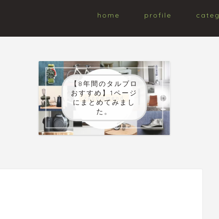
home
profile
cate
【8年間のタルブロ
おすすめ】1ページ
にまとめてみまし
た。