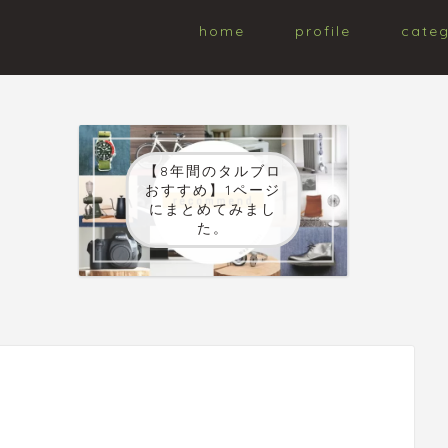
home
profile
cate
【8年間のタルブロ
おすすめ】1ページ
にまとめてみまし
た。