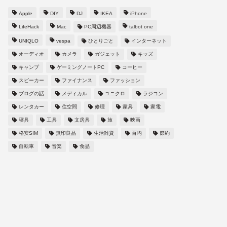
Apple
DIY
DJ
IKEA
iPhone
LifeHack
Mac
PC周辺機器
talbot one
UNIQLO
vespa
ひとりごと
インターネット
オーディオ
カメラ
ガジェット
キッズ
キャンプ
ゲーミングノートPC
コーヒー
スピーカー
ファイナンス
ファッション
ブログの話
メディカル
ユニクロ
ラジコン
レンタカー
住空間
修理
家具
家電
寝具
工具
文房具
旅
映画
格安SIM
無印良品
生活雑貨
百均
節約
自転車
音楽
食品