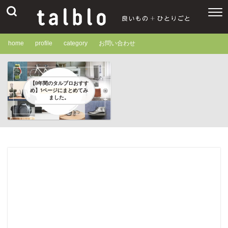
home
profile
category
お問い合わせ
【8年間のタルブロおすす
め】1ページにまとめてみ
ました。