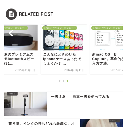
RELATED POST
hone・パソコン・ガジェット
iPhone・パソコン・ガジェット
iPhone・パソコン・ガジェット
NKERのプレミアムス
こんなにときめいた
新mac OS El
オBluetoothスピー
iphoneケースあったで
Capitan。革命的な
(A31...
しょうか？ ...
入力方法。
2015年11月8日
2014年8月11日
2015年12
一脚 2.0 自立一脚を使ってみる
書き味、インクの持ちどれも最高な、オ