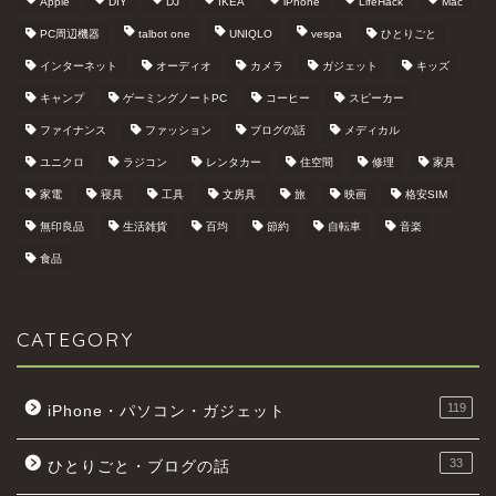
Apple
DIY
DJ
IKEA
iPhone
LifeHack
Mac
PC周辺機器
talbot one
UNIQLO
vespa
ひとりごと
インターネット
オーディオ
カメラ
ガジェット
キッズ
キャンプ
ゲーミングノートPC
コーヒー
スピーカー
ファイナンス
ファッション
ブログの話
メディカル
ユニクロ
ラジコン
レンタカー
住空間
修理
家具
家電
寝具
工具
文房具
旅
映画
格安SIM
無印良品
生活雑貨
百均
節約
自転車
音楽
食品
CATEGORY
119
iPhone・パソコン・ガジェット
33
ひとりごと・ブログの話