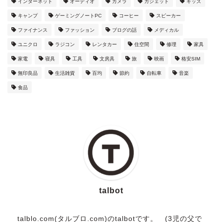
インターネット
オーディオ
カメラ
ガジェット
キッズ
キャンプ
ゲーミングノートPC
コーヒー
スピーカー
ファイナンス
ファッション
ブログの話
メディカル
ユニクロ
ラジコン
レンタカー
住空間
修理
家具
家電
寝具
工具
文房具
旅
映画
格安SIM
無印良品
生活雑貨
百均
節約
自転車
音楽
食品
talbot
talblo.com(タルブロ.com)のtalbotです。 (3児の父で