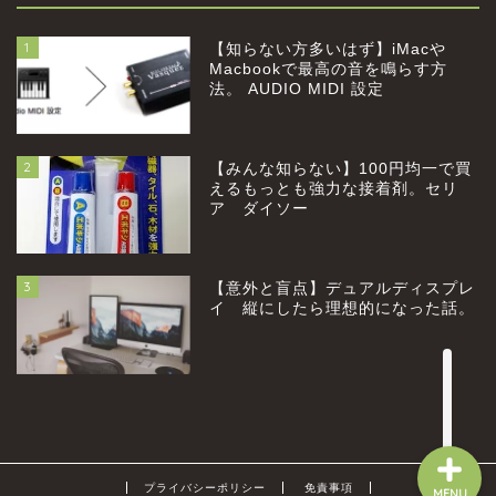
1
【知らない方多いはず】iMacや
Macbookで最高の音を鳴らす方
法。 AUDIO MIDI 設定
2
【みんな知らない】100円均一で買
home
えるもっとも強力な接着剤。セリ
ア ダイソー
profile
3
【意外と盲点】デュアルディスプレ
category
イ 縦にしたら理想的になった話。
お問い合わせ
プライバシーポリシー
免責事項
MENU