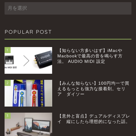
ARCHIVES
POPULAR POST
1
【知らない方多いはず】iMacや
Macbookで最高の音を鳴らす方
法。 AUDIO MIDI 設定
2
【みんな知らない】100円均一で買
home
えるもっとも強力な接着剤。セリ
ア ダイソー
profile
3
【意外と盲点】デュアルディスプレ
category
イ 縦にしたら理想的になった話。