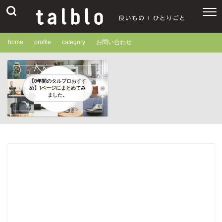
home
profile
category
お問い合わせ
【8年間のタルブロおすす
め】1ページにまとめてみ
ました。