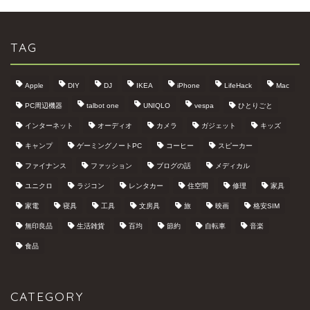
TAG
Apple
DIY
DJ
IKEA
iPhone
LifeHack
Mac
PC周辺機器
talbot one
UNIQLO
vespa
ひとりごと
インターネット
オーディオ
カメラ
ガジェット
キッズ
キャンプ
ゲーミングノートPC
コーヒー
スピーカー
ファイナンス
ファッション
ブログの話
メディカル
ユニクロ
ラジコン
レンタカー
住空間
修理
家具
家電
寝具
工具
文房具
旅
映画
格安SIM
無印良品
生活雑貨
百均
節約
自転車
音楽
食品
CATEGORY