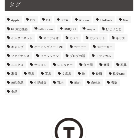
タグ
Apple
DIY
DJ
IKEA
iPhone
LifeHack
Mac
PC周辺機器
talbot one
UNIQLO
vespa
ひとりごと
インターネット
オーディオ
カメラ
ガジェット
キッズ
キャンプ
ゲーミングノートPC
コーヒー
スピーカー
ファイナンス
ファッション
ブログの話
メディカル
ユニクロ
ラジコン
レンタカー
住空間
修理
家具
家電
寝具
工具
文房具
旅
映画
格安SIM
無印良品
生活雑貨
百均
節約
自転車
音楽
食品