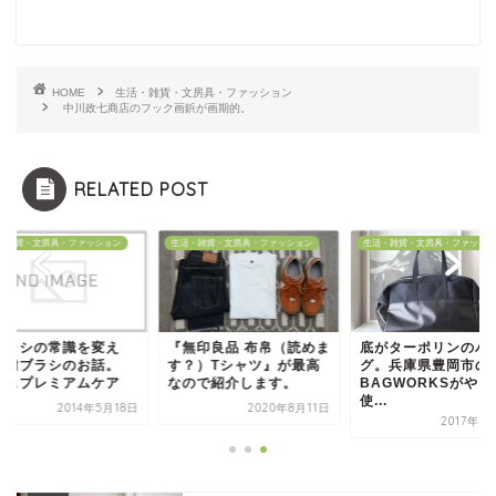
HOME
生活・雑貨・文房具・ファッション
中川政七商店のフック画鋲が画期的。
RELATED POST
・雑貨・文房具・ファッション
生活・雑貨・文房具・ファッション
生活・雑貨・文房具・ファッショ
ブラシの常識を変え
『無印良品 布帛（読めま
底がターポリンのバ
 歯ブラシのお話。
す？）Tシャツ』が最高
グ。兵庫県豊岡市の
ビスプレミアムケア
なので紹介します。
BAGWORKSがやっ
使...
2014年5月18日
2020年8月11日
2017年8