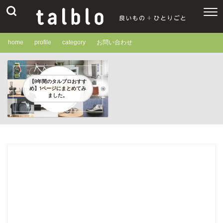
home
profile
category
お問い合わせ
【8年間のタルブロおすす
め】1ページにまとめてみ
ました。