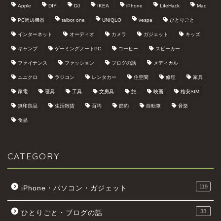
Apple
DIY
DJ
IKEA
iPhone
LifeHack
Mac
PC周辺機器
talbot one
UNIQLO
vespa
ひとりごと
インターネット
オーディオ
カメラ
ガジェット
キッズ
キャンプ
ゲーミングノートPC
コーヒー
スピーカー
ファイナンス
ファッション
ブログの話
メディカル
ユニクロ
ラジコン
レンタカー
住空間
修理
家具
家電
寝具
工具
文房具
旅
映画
格安SIM
無印良品
生活雑貨
百均
節約
自転車
音楽
食品
CATEGORY
119
iPhone・パソコン・ガジェット
33
ひとりごと・ブログの話