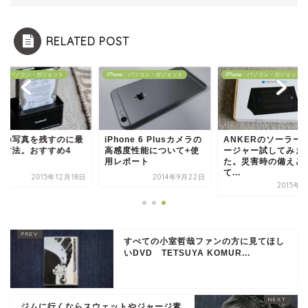
RELATED POST
hone・パソコン・ガジェット
iPhone・パソコン・ガジェット
iPhone・パソコン・ガジェット
供の写真を残すのに最
iPhone 6 Plusカメラの
ANKERのソーラー
な方法。おすすめ4
高感度性能について+使
ージャー試してみま
!
用レポート
た。災害時の備えと
て...
2015年12月18日
2014年9月22日
2015年
すべての小室哲哉ファンの方に見てほし
いDVD TETSUYA KOMUR...
ジムに行くならスウェットやジャージ素