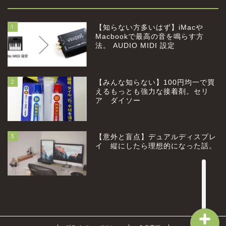
1
【知らない方多いはず】iMacや
Macbookで最高の音を鳴らす方
法。 AUDIO MIDI 設定
2
【みんな知らない】100円均一で買
home
えるもっとも強力な接着剤。セリ
ア ダイソー
profile
3
【意外と盲点】デュアルディスプレ
category
イ 縦にしたら理想的になった話。
お問い合わせ