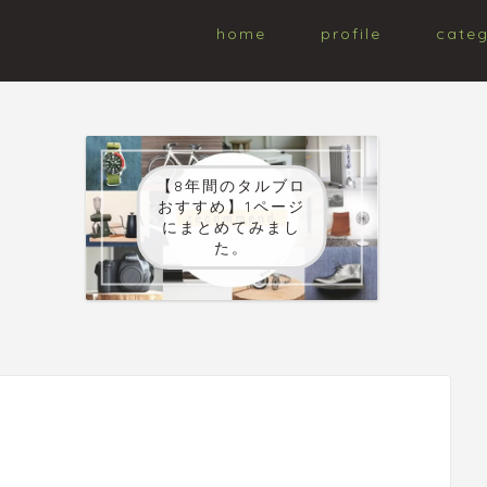
home
profile
cate
【8年間のタルブロ
おすすめ】1ページ
にまとめてみまし
た。