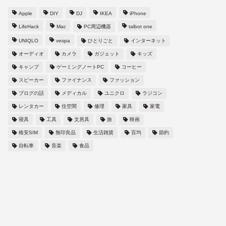
Apple
DIY
DJ
IKEA
iPhone
LifeHack
Mac
PC周辺機器
talbot one
UNIQLO
vespa
ひとりごと
インターネット
オーディオ
カメラ
ガジェット
キッズ
キャンプ
ゲーミングノートPC
コーヒー
スピーカー
ファイナンス
ファッション
ブログの話
メディカル
ユニクロ
ラジコン
レンタカー
住空間
修理
家具
家電
寝具
工具
文房具
旅
映画
格安SIM
無印良品
生活雑貨
百均
節約
自転車
音楽
食品