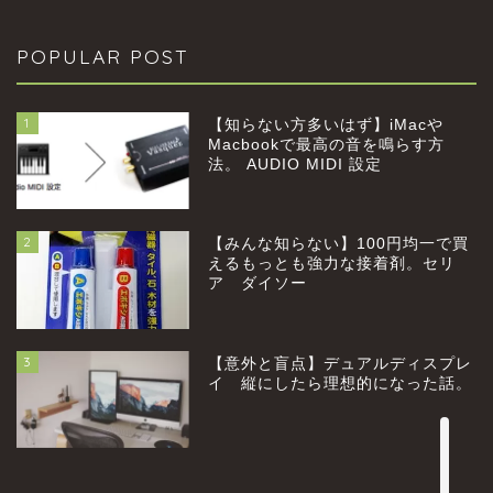
POPULAR POST
1
【知らない方多いはず】iMacや
Macbookで最高の音を鳴らす方
法。 AUDIO MIDI 設定
2
【みんな知らない】100円均一で買
home
えるもっとも強力な接着剤。セリ
ア ダイソー
profile
3
【意外と盲点】デュアルディスプレ
category
イ 縦にしたら理想的になった話。
お問い合わせ