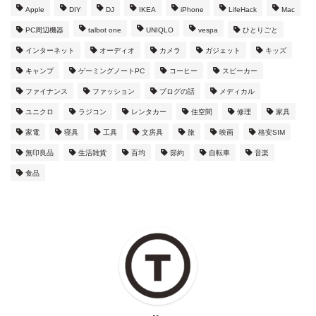
Apple
DIY
DJ
IKEA
iPhone
LifeHack
Mac
PC周辺機器
talbot one
UNIQLO
vespa
ひとりごと
インターネット
オーディオ
カメラ
ガジェット
キッズ
キャンプ
ゲーミングノートPC
コーヒー
スピーカー
ファイナンス
ファッション
ブログの話
メディカル
ユニクロ
ラジコン
レンタカー
住空間
修理
家具
家電
寝具
工具
文房具
旅
映画
格安SIM
無印良品
生活雑貨
百均
節約
自転車
音楽
食品