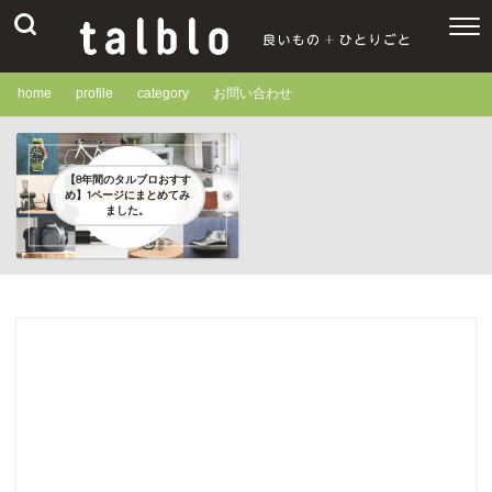
home
profile
category
お問い合わせ
【8年間のタルブロおすす
め】1ページにまとめてみ
ました。