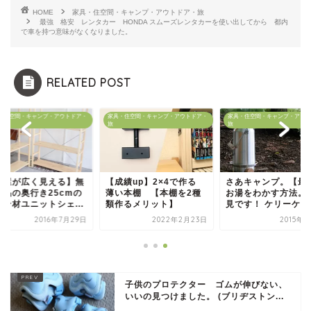
HOME
家具・住空間・キャンプ・アウトドア・旅
最強 格安 レンタカー HONDA スムーズレンタカーを使い出してから 都内
で車を持つ意味がなくなりました。
RELATED POST
・住空間・キャンプ・アウトドア・
家具・住空間・キャンプ・アウトドア・
家具・住空間・キャンプ・アウト
旅
旅
部屋が広く見える】無
【成績up】2×4で作る
さあキャンプ。【最
良品の奥行き25cmの
薄い本棚 【本棚を2種
お湯をわかす方法。
イン材ユニットシェ...
類作るメリット】
見です！ ケリーケトル
2016年7月29日
2022年2月23日
2015年
子供のプロテクター ゴムが伸びない、
いいの見つけました。 (ブリヂストン...