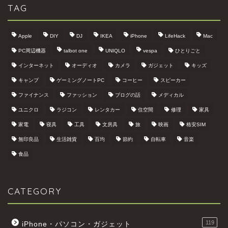
TAG
Apple
DIY
DJ
IKEA
iPhone
LifeHack
Mac
PC周辺機器
talbot one
UNIQLO
vespa
ひとりごと
インターネット
オーディオ
カメラ
ガジェット
キッズ
キャンプ
ゲーミングノートPC
コーヒー
スピーカー
ファイナンス
ファッション
ブログの話
メディカル
ユニクロ
ラジコン
レンタカー
住空間
修理
家具
家電
寝具
工具
文房具
旅
映画
格安SIM
無印良品
生活雑貨
百均
節約
自転車
音楽
食品
CATEGORY
119
iPhone・パソコン・ガジェット