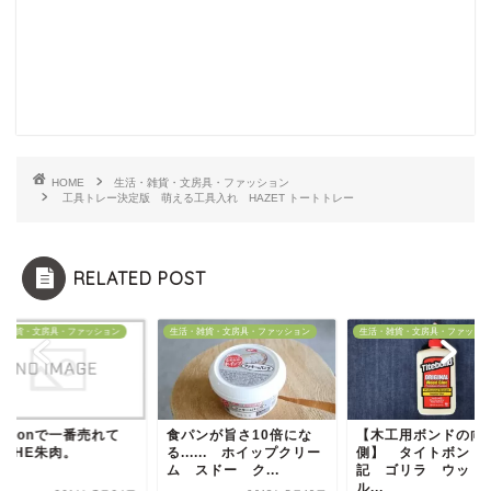
HOME
生活・雑貨・文房具・ファッション
工具トレー決定版 萌える工具入れ HAZET トートトレー
RELATED POST
・雑貨・文房具・ファッション
生活・雑貨・文房具・ファッション
生活・雑貨・文房具・ファッショ
mazonで一番売れて
食パンが旨さ10倍にな
【木工用ボンドの向
 THE朱肉。
る...... ホイップクリー
側】 タイトボンド
ム スドー ク...
記 ゴリラ ウッド
ル...