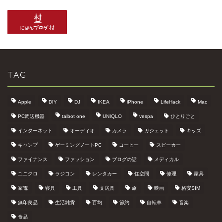
TAG
Apple
DIY
DJ
IKEA
iPhone
LifeHack
Mac
PC周辺機器
talbot one
UNIQLO
vespa
ひとりごと
インターネット
オーディオ
カメラ
ガジェット
キッズ
キャンプ
ゲーミングノートPC
コーヒー
スピーカー
ファイナンス
ファッション
ブログの話
メディカル
ユニクロ
ラジコン
レンタカー
住空間
修理
家具
家電
寝具
工具
文房具
旅
映画
格安SIM
無印良品
生活雑貨
百均
節約
自転車
音楽
食品