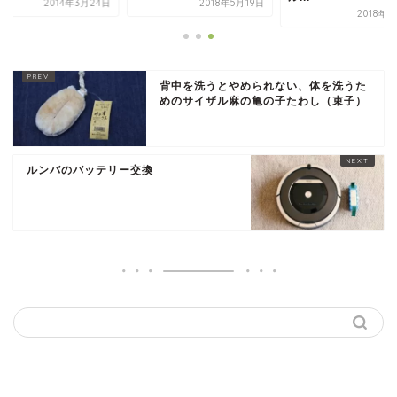
2014年3月24日
2018年5月19日
2018年
背中を洗うとやめられない、体を洗うた
めのサイザル麻の亀の子たわし（束子）
ルンバのバッテリー交換