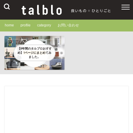
home
profile
category
お問い合わせ
【8年間のタルブロおすす
め】1ページにまとめてみ
ました。