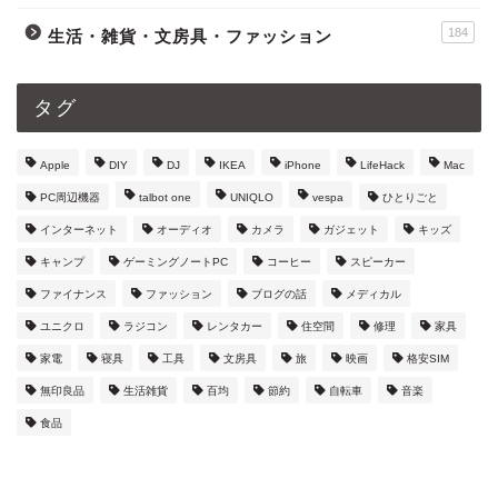
184
生活・雑貨・文房具・ファッション
タグ
Apple
DIY
DJ
IKEA
iPhone
LifeHack
Mac
PC周辺機器
talbot one
UNIQLO
vespa
ひとりごと
インターネット
オーディオ
カメラ
ガジェット
キッズ
キャンプ
ゲーミングノートPC
コーヒー
スピーカー
ファイナンス
ファッション
ブログの話
メディカル
ユニクロ
ラジコン
レンタカー
住空間
修理
家具
家電
寝具
工具
文房具
旅
映画
格安SIM
無印良品
生活雑貨
百均
節約
自転車
音楽
食品