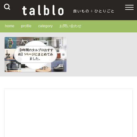
home
profile
category
お問い合わせ
【8年間のタルブロおすす
め】1ページにまとめてみ
ました。