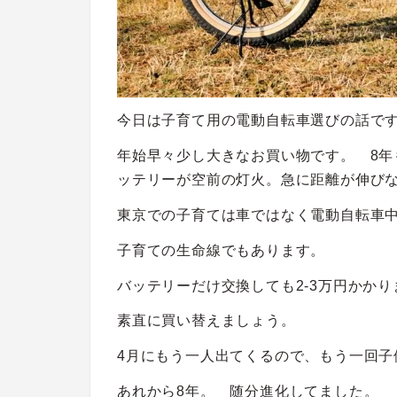
今日は子育て用の電動自転車選びの話で
年始早々少し大きなお買い物です。 8
ッテリーが空前の灯火。急に距離が伸び
東京での子育ては車ではなく電動自転車
子育ての生命線でもあります。
バッテリーだけ交換しても2-3万円かか
素直に買い替えましょう。
4月にもう一人出てくるので、もう一回子
あれから8年。 随分進化してました。