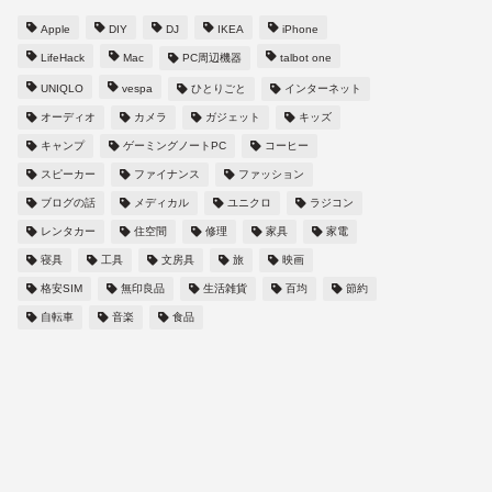
Apple
DIY
DJ
IKEA
iPhone
LifeHack
Mac
PC周辺機器
talbot one
UNIQLO
vespa
ひとりごと
インターネット
オーディオ
カメラ
ガジェット
キッズ
キャンプ
ゲーミングノートPC
コーヒー
スピーカー
ファイナンス
ファッション
ブログの話
メディカル
ユニクロ
ラジコン
レンタカー
住空間
修理
家具
家電
寝具
工具
文房具
旅
映画
格安SIM
無印良品
生活雑貨
百均
節約
自転車
音楽
食品