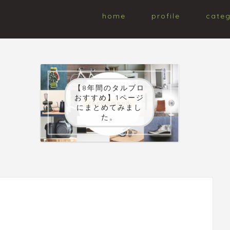
home
profile
cate
【8年間のタルブロ
おすすめ】1ページ
にまとめてみまし
た。