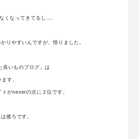
れなくなってきてるし….
わかりやすいんですが、悟りました。
った良いものブログ」は
います。
イトがneverの次に２位です。
位は後ろです。