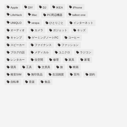
Apple
DIY
DJ
IKEA
iPhone
LifeHack
Mac
PC周辺機器
talbot one
UNIQLO
vespa
ひとりごと
インターネット
オーディオ
カメラ
ガジェット
キッズ
キャンプ
ゲーミングノートPC
コーヒー
スピーカー
ファイナンス
ファッション
ブログの話
メディカル
ユニクロ
ラジコン
レンタカー
住空間
修理
家具
家電
寝具
工具
文房具
旅
映画
格安SIM
無印良品
生活雑貨
百均
節約
自転車
音楽
食品