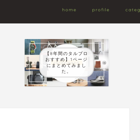
home
profile
cate
【8年間のタルブロ
おすすめ】1ページ
にまとめてみまし
た。