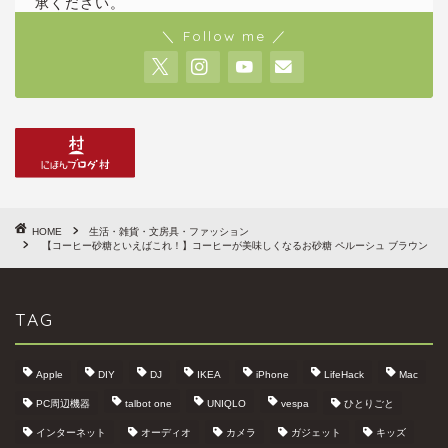
承ください。
＼ Follow me ／
HOME
生活・雑貨・文房具・ファッション
【コーヒー砂糖といえばこれ！】コーヒーが美味しくなるお砂糖 ペルーシュ ブラウン
TAG
Apple
DIY
DJ
IKEA
iPhone
LifeHack
Mac
PC周辺機器
talbot one
UNIQLO
vespa
ひとりごと
インターネット
オーディオ
カメラ
ガジェット
キッズ