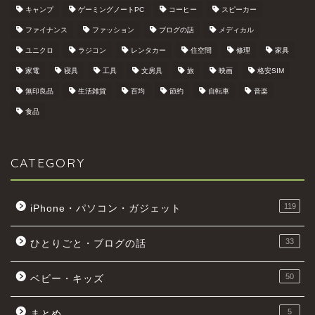
キャンプ
ゲーミングノートPC
コーヒー
スピーカー
ファイナンス
ファッション
ブログの話
メディカル
ユニクロ
ラジコン
レンタカー
住空間
修理
家具
家電
寝具
工具
文房具
旅
映画
格安SIM
無印良品
生活雑貨
百均
節約
自転車
音楽
食品
CATEGORY
119
iPhone・パソコン・ガジェット
33
ひとりごと・ブログの話
50
ベビー・キッズ
5
まとめ