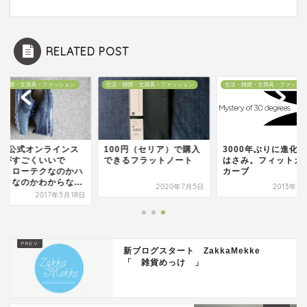
RELATED POST
・雑貨・文房具・ファッション
生活・雑貨・文房具・ファッション
生活・雑貨・文房具・ファッショ
IKE公式オンラインス
100円（セリア）で購入
3000年ぶりに進化
アがすごくいいで
できるフラットノート
はさみ。フィットカ
。 ローテクなのかハ
カーブ
テクなのかわからな...
2020年7月5日
2013年6
2017年5月18日
新ブログスタート ZakkaMekke
「 雑貨めっけ 」