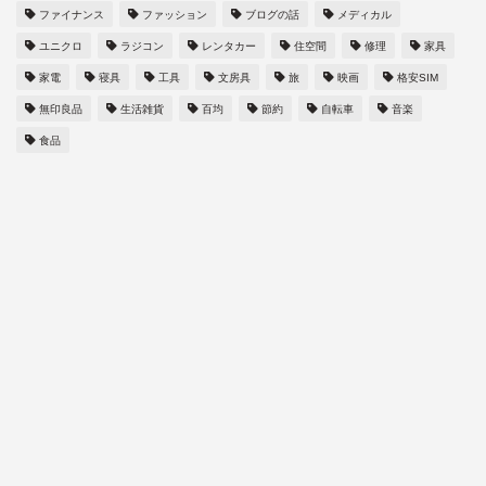
ファイナンス
ファッション
ブログの話
メディカル
ユニクロ
ラジコン
レンタカー
住空間
修理
家具
家電
寝具
工具
文房具
旅
映画
格安SIM
無印良品
生活雑貨
百均
節約
自転車
音楽
食品