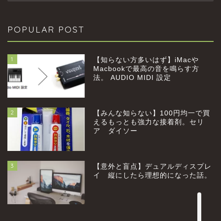
POPULAR POST
1
【知らない方多いはず】iMacや
Macbookで最高の音を鳴らす方
法。 AUDIO MIDI 設定
2
【みんな知らない】100円均一で買
home
えるもっとも強力な接着剤。セリ
ア ダイソー
profile
3
【意外と盲点】デュアルディスプレ
category
イ 縦にしたら理想的になった話。
お問い合わせ