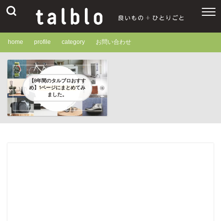
home
profile
category
お問い合わせ
【8年間のタルブロおすす
め】1ページにまとめてみ
ました。