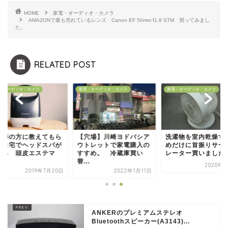
HOME
家電・オーディオ・カメラ
AMAZONで最も売れているレンズ Canon EF 50mm f1.8 STM 買ってみまし
た。
RELATED POST
・オーディオ・カメラ
家電・オーディオ・カメラ
家電・オーディオ・カメラ
容師の方に教えてもら
【穴場】川崎ヨドバシア
洗濯物を室内乾燥す
た自宅でヘッドスパが
ウトレットで家電購入の
めだけに首振りサー
きる 頭皮エステマ
すすめ。 冷蔵庫買い
レーター買いました
.
替...
2020年1
2019年7月20日
2022年1月11日
ANKERのプレミアムステレオ
Bluetoothスピーカー(A3143)...