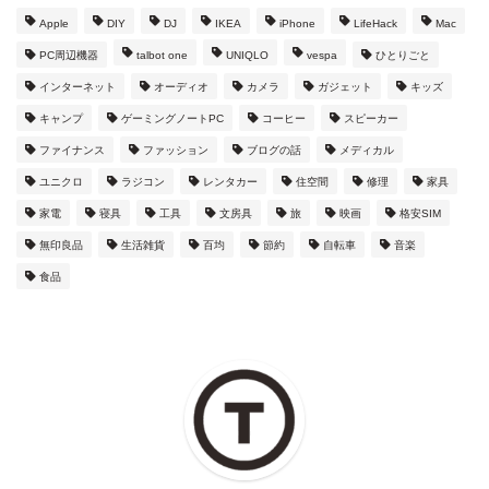
Apple
DIY
DJ
IKEA
iPhone
LifeHack
Mac
PC周辺機器
talbot one
UNIQLO
vespa
ひとりごと
インターネット
オーディオ
カメラ
ガジェット
キッズ
キャンプ
ゲーミングノートPC
コーヒー
スピーカー
ファイナンス
ファッション
ブログの話
メディカル
ユニクロ
ラジコン
レンタカー
住空間
修理
家具
家電
寝具
工具
文房具
旅
映画
格安SIM
無印良品
生活雑貨
百均
節約
自転車
音楽
食品