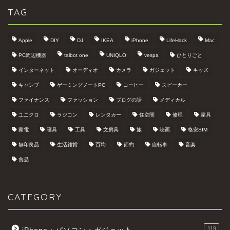
TAG
Apple
DIY
DJ
IKEA
iPhone
LifeHack
Mac
PC周辺機器
talbot one
UNIQLO
vespa
ひとりごと
インターネット
オーディオ
カメラ
ガジェット
キッズ
キャンプ
ゲーミングノートPC
コーヒー
スピーカー
ファイナンス
ファッション
ブログの話
メディカル
ユニクロ
ラジコン
レンタカー
住空間
修理
家具
家電
寝具
工具
文房具
旅
映画
格安SIM
無印良品
生活雑貨
百均
節約
自転車
音楽
食品
CATEGORY
119